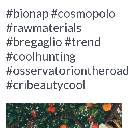
#bionap #cosmopolo
#rawmaterials
#bregaglio #trend
#coolhunting
#osservatoriontheroa
#cribeautycool