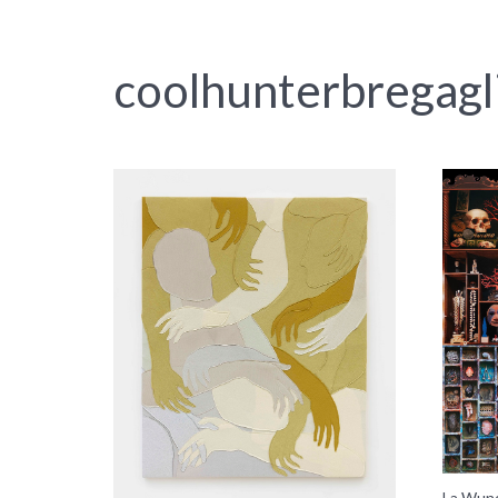
coolhunterbregagl
La Wund