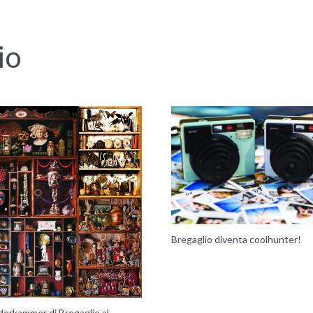
io
Bregaglio diventa coolhunter!
erkammer di Bregaglio al