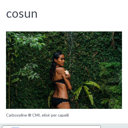
cosun
Carboxyline ® CMI, elisir per capelli