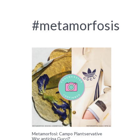
#metamorfosis
Metamorfosi: Campo Plantservative
Wsr anticipa Gucci?