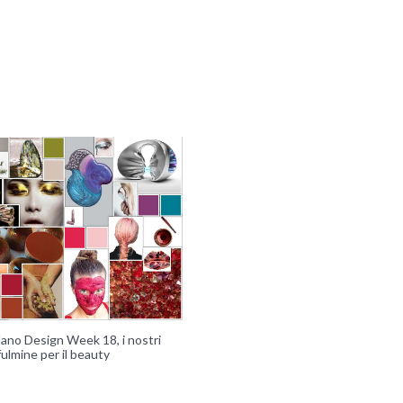
lano Design Week 18, i nostri
 fulmine per il beauty