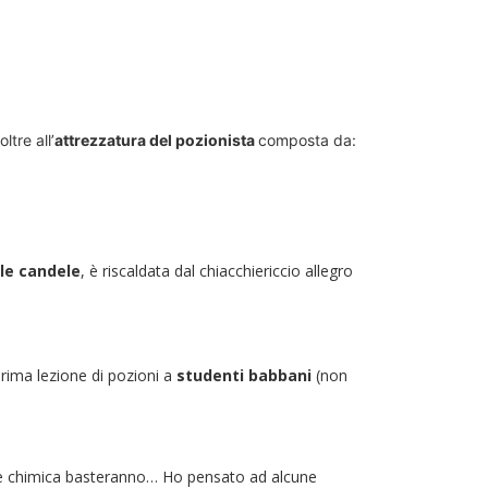
ltre all’
attrezzatura del pozionista
composta da:
lle candele
, è riscaldata dal chiacchiericcio allegro
rima lezione di pozioni a
studenti babbani
(non
 e chimica basteranno… Ho pensato ad alcune