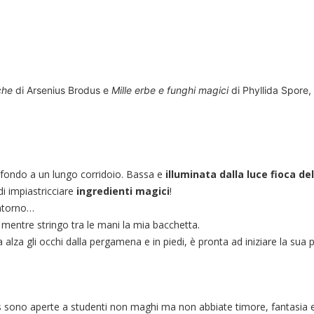
che
di Arsenius Brodus e
Mille erbe e funghi magici
di Phyllida Spore, o
n fondo a un lungo corridoio. Bassa e
illuminata dalla luce fioca de
di impiastricciare
ingredienti magici
!
intorno…
mentre stringo tra le mani la mia bacchetta.
lza gli occhi dalla pergamena e in piedi, è pronta ad iniziare la sua p
ts sono aperte a studenti non maghi ma non abbiate timore, fantasia