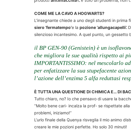
prodotti
antimacchia
!C’è solo un problema, non 
COME ME LA CAVO A HOGWARTS?
L’insegnante chiede a uno degli studenti in prima fi
siero ‘fermatempo’
e la
pozione ‘allungacapelli’.
D
silenzioso incantesimo. A quel punto, un gessetto bi
il BP GEN-90 (Genistein) è un isoflavon
che migliora le sue qualità rispetto ai pi
IMPORTANTISSIMO: nel mescolarlo ad al
per enfatizzare la sua stupefacente azion
l’azione dell’enzima 5 alfa reduttasi res
È TUTTA UNA QUESTIONE DI CHIMICA E… DI BA
Tutto chiaro, no? Io che pensavo di usare la bacch
‘’Molto bene cari- incalza la prof- se rispettate alla 
problemi, iniziamo!’’
L’urlo finale della Quenya risveglia il mio animo dis
creare le mie pozioni perfette. Ho solo 30 minuti!