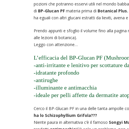
pozioni che potranno esservi utili nel mondo babb
di
BP-Glucan PF
materia prima di
Botanical Plus.
ha eguali con altri glucani estratti da lieviti, avena e
Prendo appunti e sfoglio il volume fino alla pagina
alle lezioni di botanica).
Leggo con attenzione…
L’efficacia del BP-Glucan PF (Mushroom 
-anti-irritante e lenitivo per scottature d
-idratante profondo
-antirughe
-illuminante e antimacchia
-ideale per pelli affette da dermatite ato
Cerco il BP-Glucan PF in una delle tanta ampolle con 
ha lo
Schizophyllium Grifola
???
Niente paura in alternativa c’è il famoso
Songyi M