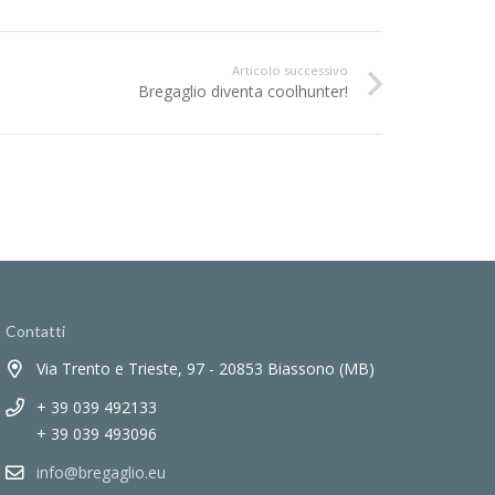
Articolo successivo
Bregaglio diventa coolhunter!
Contatti
Via Trento e Trieste, 97 - 20853 Biassono (MB)
+ 39 039 492133
+ 39 039 493096
info@bregaglio.eu