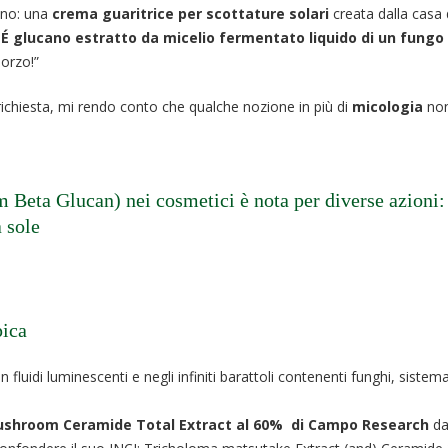
ano: una
crema guaritrice per scottature solari
creata dalla casa 
 É glucano estratto da micelio fermentato liquido di un fungo
 orzo!”
 richiesta, mi rendo conto che qualche nozione in più di
micologia
non
Beta Glucan) nei cosmetici è nota per diverse azioni:
a sole
pica
fluidi luminescenti e negli infiniti barattoli contenenti funghi, sistem
ushroom Ceramide Total Extract al 60% di Campo Research
da