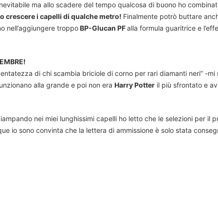
nevitabile ma allo scadere del tempo qualcosa di buono ho combinat
o crescere i capelli di qualche metro!
Finalmente potrò buttare anch’
mo nell’aggiungere troppo
BP-Glucan PF
alla formula guaritrice e l’eff
TEMBRE!
ventatezza di chi scambia briciole di corno per rari diamanti neri” -m
unzionano alla grande e poi non era
Harry Potter
il più sfrontato e a
iampando nei miei lunghissimi capelli ho letto che le selezioni per il
 io sono convinta che la lettera di ammissione è solo stata consegn