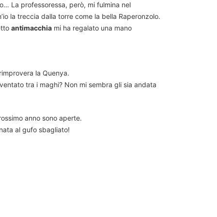
o… La professoressa, però, mi fulmina nel
io la treccia dalla torre come la bella Raperonzolo.
etto
antimacchia
mi ha regalato una mano
i rimprovera la Quenya.
vventato tra i maghi? Non mi sembra gli sia andata
 prossimo anno sono aperte.
ata al gufo sbagliato!