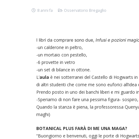
8 anni fa
Osservatorio Bregaglio
I libri da comprare sono due,
I
nfusi e pozioni magi
-un calderone in peltro,
-un mortaio con pestello,
-6 provette in vetro
-un set di bilance in ottone.
L’
aula
è nei sotterranei del Castello di Hogwarts i
di altri studenti che come me sono euforici all’idea 
Prendo posto in uno dei banchi liberi e mi guardo 
-Speriamo di non fare una pessima figura- sospiro, 
Quando la stanza è piena, la professoressa Quenya a
maghi)
BOTANICAL PLUS FARÀ DI ME UNA MAGA?
“Buongiorno e benvenuti, oggi le porte di Hogwar