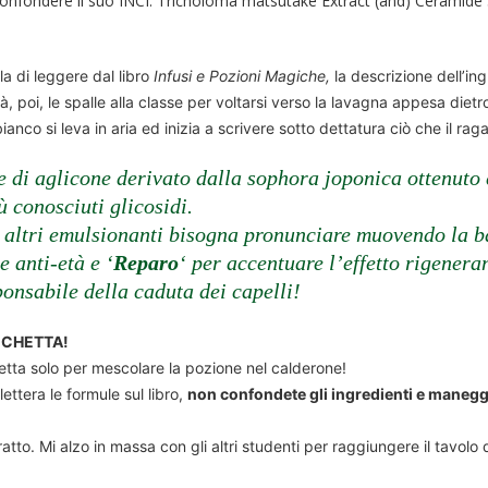
confondere il suo INCI: Tricholoma matsutake Extract (and) Ceramide 
la di leggere dal libro
Infusi e Pozioni Magiche,
la descrizione dell’in
à, poi, le spalle alla classe per voltarsi verso la lavagna appesa diet
anco si leva in aria ed inizia a scrivere sotto dettatura ciò che il r
e di aglicone derivato dalla sophora joponica ottenuto
ù conosciuti glicosidi.
tri emulsionanti bisogna pronunciare muovendo la ba
e anti-età e ‘
Reparo
‘ per accentuare l’effetto rigenera
ponsabile della caduta dei capelli!
CCHETTA!
etta solo per mescolare la pozione nel calderone!
lettera le formule sul libro,
non confondete gli ingredienti e maneggi
tratto. Mi alzo in massa con gli altri studenti per raggiungere il tavolo