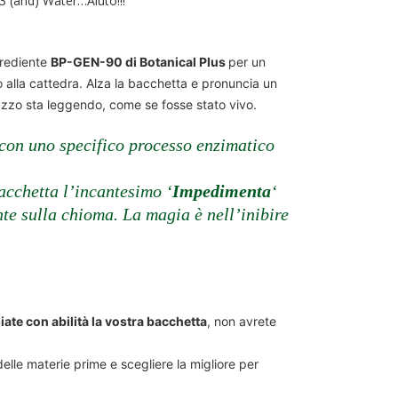
3 (and) Water…Aiuto!!!
grediente
BP-GEN-90
di Botanical Plus
per un
ro alla cattedra. Alza la bacchetta e pronuncia un
agazzo sta leggendo, come se fosse stato vivo.
 con uno specifico processo enzimatico
cchetta l’incantesimo ‘
Impedimenta
‘
nte sulla chioma. La magia è nell’inibire
ate con abilità la vostra bacchetta
, non avrete
 delle materie prime e scegliere la migliore per