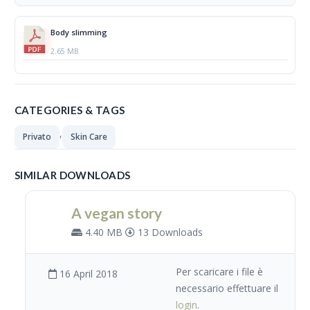
Body slimming
2.65 MB
CATEGORIES & TAGS
,
Privato
Skin Care
SIMILAR DOWNLOADS
A vegan story
4.40 MB
13 Downloads
Per scaricare i file è
16 April 2018
necessario effettuare il
login
.