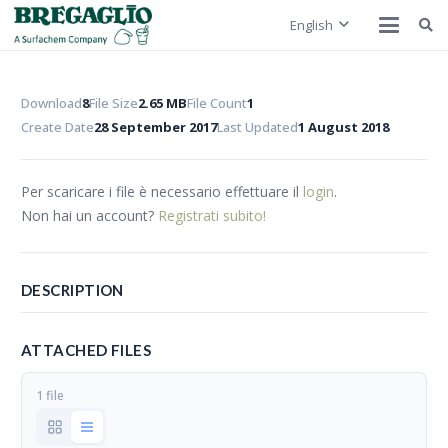
English
Download
8
File Size
2.65 MB
File Count
1
Create Date
28 September 2017
Last Updated
1 August 2018
Per scaricare i file è necessario effettuare il
login
.
Non hai un account?
Registrati subito!
DESCRIPTION
ATTACHED FILES
1 file