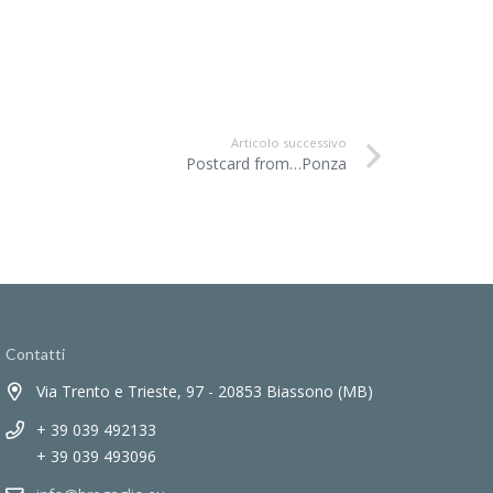
Articolo successivo
Postcard from…Ponza
Contatti
Via Trento e Trieste, 97 - 20853 Biassono (MB)
+ 39 039 492133
+ 39 039 493096