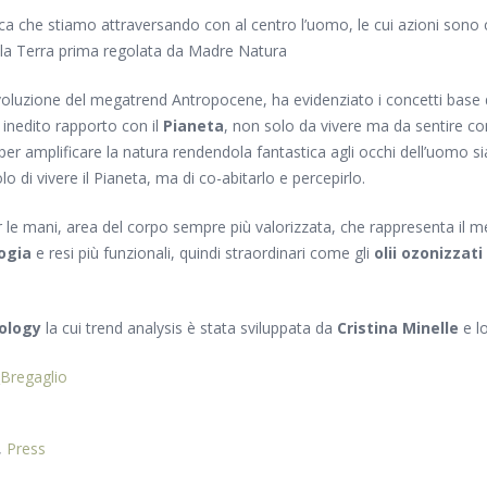
che stiamo attraversando con al centro l’uomo, le cui azioni sono cau
 sulla Terra prima regolata da Madre Natura
evoluzione del megatrend Antropocene, ha evidenziato i concetti base
 inedito rapporto con il
Pianeta
, non solo da vivere ma da sentire co
a per amplificare la natura rendendola fantastica agli occhi dell’uomo 
 di vivere il Pianeta, ma di co-abitarlo e percepirlo.
r le mani, area del corpo sempre più valorizzata, che rappresenta il 
ogia
e resi più funzionali, quindi straordinari come gli
olii ozonizzati
ology
la cui trend analysis è stata sviluppata da
Cristina Minelle
e l
_Bregaglio
,
Press