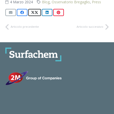
4 Marzo 2024
Blog
,
Osservatorio Bregaglio
,
Press
Articolo precedente
Articolo successivo