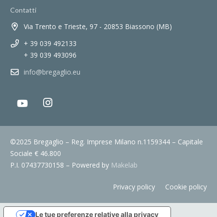
Contatti
Via Trento e Trieste, 97 - 20853 Biassono (MB)
+ 39 039 492133
+ 39 039 493096
info@bregaglio.eu
©2025 Bregaglio – Reg. Imprese Milano n.1159344 – Capitale
Sociale € 46.800
P.I. 07437730158 – Powered by
Makelab
Privacy policy
Cookie policy
Le tue preferenze relative alla privacy