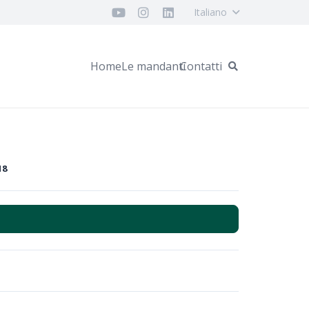
Italiano
Home
Le mandanti
Contatti
18