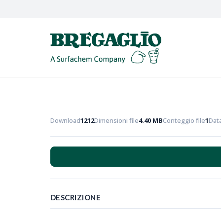
Download
1212
Dimensioni file
4.40 MB
Conteggio file
1
Data
DESCRIZIONE