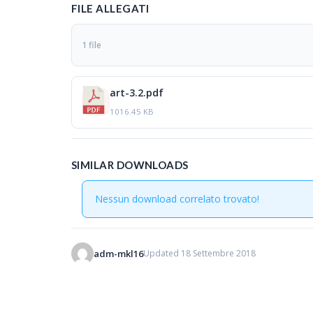
FILE ALLEGATI
1 file
art-3.2.pdf
1016.45 KB
SIMILAR DOWNLOADS
Nessun download correlato trovato!
adm-mkl16
Updated 18 Settembre 2018