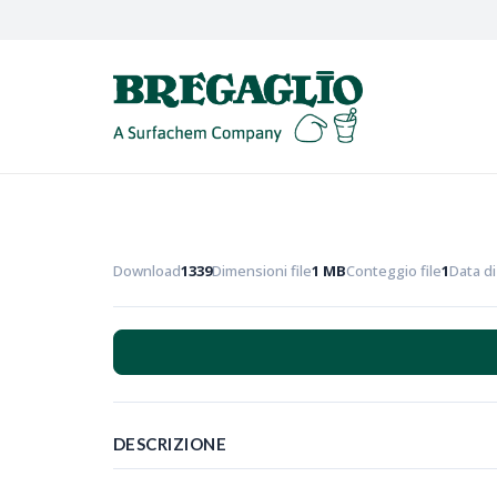
Download
1339
Dimensioni file
1 MB
Conteggio file
1
Data d
DESCRIZIONE