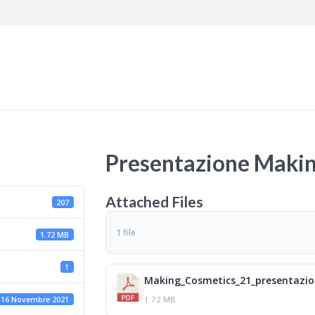
Presentazione Maki
Attached Files
207
1 file
1.72 MB
1
Making_Cosmetics_21_presentazio
1.72 MB
16 Novembre 2021