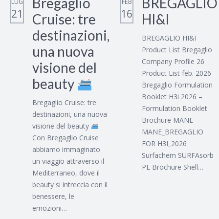
Bregaglio
BREGAGLIO
LUG
FEB
21
16
Cruise: tre
HI&I
destinazioni,
BREGAGLIO HI&I
una nuova
Product List Bregaglio
Company Profile 26
visione del
Product List feb. 2026
beauty
Bregaglio Formulation
Booklet H3i 2026 –
Bregaglio Cruise: tre
Formulation Booklet
destinazioni, una nuova
Brochure MANE
visione del beauty
MANE_BREGAGLIO
Con Bregaglio Cruise
FOR H3I_2026
abbiamo immaginato
Surfachem SURFAsorb
un viaggio attraverso il
PL Brochure Shell…
Mediterraneo, dove il
beauty si intreccia con il
benessere, le
emozioni…