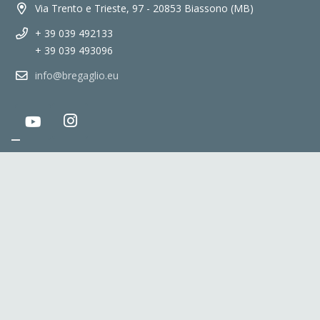
Via Trento e Trieste, 97 - 20853 Biassono (MB)
+ 39 039 492133
+ 39 039 493096
info@bregaglio.eu
©2025 Bregaglio – Reg. Imprese Milano n.1159344 – Capitale
Sociale € 46.800
P.I. 07437730158 – Powered by
Makelab
Privacy policy
Cookie policy
Le tue preferenze relative alla privacy
Informativa sulla raccolta