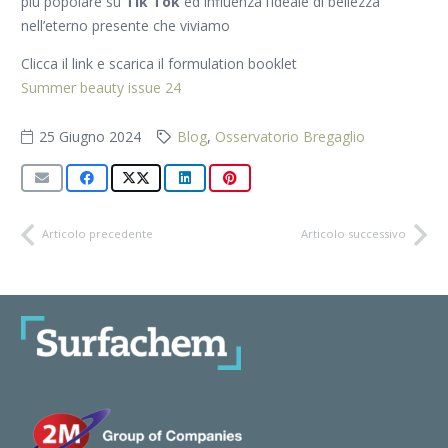
più popolare su
Tik Tok
ed influenza l’ideale di bellezza
nell’eterno presente che viviamo
Clicca il link e scarica il formulation booklet
Summer beauty issue 24
25 Giugno 2024
Blog
,
Osservatorio Bregaglio
Articolo precedente
Articolo successivo