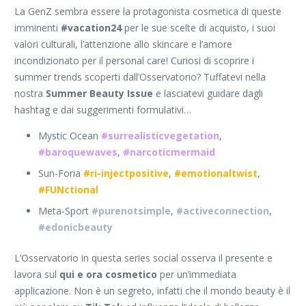
La GenZ sembra essere la protagonista cosmetica di queste
imminenti
#vacation24
per le sue scelte di acquisto, i suoi
valori culturali, l’attenzione allo skincare e l’amore
incondizionato per il personal care! Curiosi di scoprire i
summer trends scoperti dall’Osservatorio? Tuffatevi nella
nostra
Summer Beauty Issue
e lasciatevi guidare dagli
hashtag e dai suggerimenti formulativi…
Mystic Ocean
#surrealisticvegetation
,
#baroquewaves
,
#narcoticmermaid
Sun-Foria
#ri-injectpositive
,
#emotionaltwist
,
#FUNctional
Meta-Sport
#purenotsimple
,
#activeconnection
,
#edonicbeauty
L’Osservatorio in questa series social osserva il presente e
lavora sul
qui e ora cosmetico
per un’immediata
applicazione. Non è un segreto, infatti che il mondo beauty è il