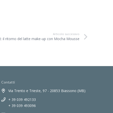
Articolo successivo
t: il ritorno del latte make-up con Mocha Mousse
Contatti
Via Trento e Trieste, 97 - 20853 Biassono (MB)
+ 39 039 492133
+ 39 039 493096