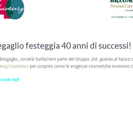
aglio festeggia 40 anni di successi!
B
regaglio
, società
Surfachem
parte del Gruppo 2M, g
uarda
al futuro 
king Cosmetics
per scoprire come le esigenze cosmetiche evolvono 
o con noi!