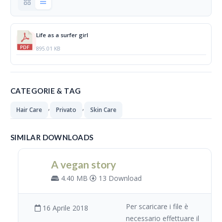
Life as a surfer girl
895.01 KB
CATEGORIE & TAG
,
,
Hair Care
Privato
Skin Care
SIMILAR DOWNLOADS
A vegan story
4.40 MB
13 Download
Per scaricare i file è
16 Aprile 2018
necessario effettuare il