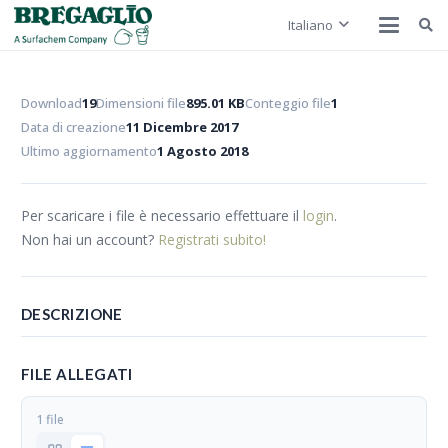
Italiano
Download
19
Dimensioni file
895.01 KB
Conteggio file
1
Data di creazione
11 Dicembre 2017
Ultimo aggiornamento
1 Agosto 2018
Per scaricare i file è necessario effettuare il
login
.
Non hai un account?
Registrati subito!
DESCRIZIONE
FILE ALLEGATI
1 file