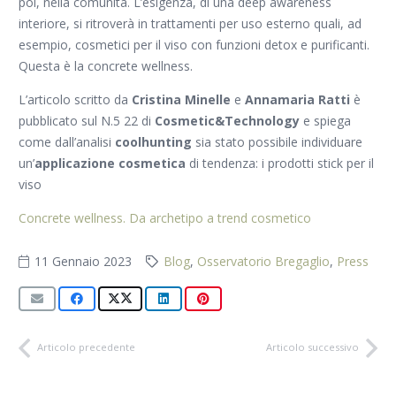
poi, nella comunità. L’esigenza, di una
deep awareness
interiore, si ritroverà in trattamenti per uso esterno quali, ad
esempio, cosmetici per il viso con funzioni detox e purificanti.
Questa è la concrete wellness.
L’articolo scritto da
Cristina Minelle
e
Annamaria Ratti
è
pubblicato sul N.5 22 di
Cosmetic&Technology
e spiega
come dall’analisi
coolhunting
sia stato possibile individuare
un’
applicazione cosmetica
di tendenza: i prodotti stick per il
viso
Concrete wellness. Da archetipo a trend cosmetico
11 Gennaio 2023
Blog
,
Osservatorio Bregaglio
,
Press
Articolo precedente
Articolo successivo